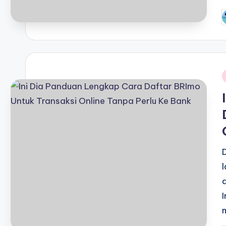
P
b
i