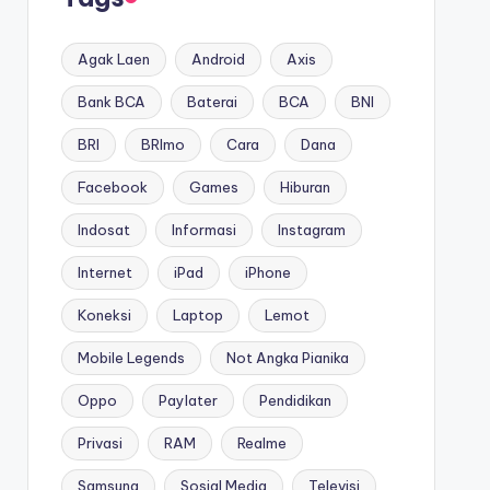
Agak Laen
Android
Axis
Bank BCA
Baterai
BCA
BNI
BRI
BRImo
Cara
Dana
Facebook
Games
Hiburan
Indosat
Informasi
Instagram
Internet
iPad
iPhone
Koneksi
Laptop
Lemot
Mobile Legends
Not Angka Pianika
Oppo
Paylater
Pendidikan
Privasi
RAM
Realme
Samsung
Sosial Media
Televisi