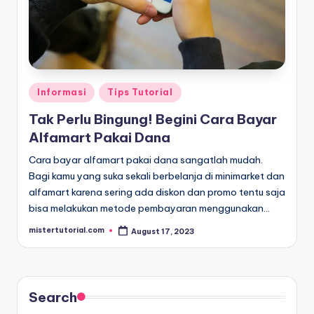
Posted
Informasi
Tips Tutorial
in
Tak Perlu Bingung! Begini Cara Bayar
Alfamart Pakai Dana
Cara bayar alfamart pakai dana sangatlah mudah.
Bagi kamu yang suka sekali berbelanja di minimarket dan
alfamart karena sering ada diskon dan promo tentu saja
bisa melakukan metode pembayaran menggunakan…
mistertutorial.com
August 17, 2023
Posted
by
Search