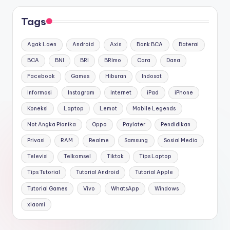
Tags
Agak Laen
Android
Axis
Bank BCA
Baterai
BCA
BNI
BRI
BRImo
Cara
Dana
Facebook
Games
Hiburan
Indosat
Informasi
Instagram
Internet
iPad
iPhone
Koneksi
Laptop
Lemot
Mobile Legends
Not Angka Pianika
Oppo
Paylater
Pendidikan
Privasi
RAM
Realme
Samsung
Sosial Media
Televisi
Telkomsel
Tiktok
Tips Laptop
Tips Tutorial
Tutorial Android
Tutorial Apple
Tutorial Games
Vivo
WhatsApp
Windows
xiaomi