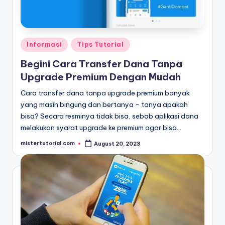
Posted
Informasi
Tips Tutorial
in
Begini Cara Transfer Dana Tanpa
Upgrade Premium Dengan Mudah
Cara transfer dana tanpa upgrade premium banyak
yang masih bingung dan bertanya - tanya apakah
bisa? Secara resminya tidak bisa, sebab aplikasi dana
melakukan syarat upgrade ke premium agar bisa…
mistertutorial.com
August 20, 2023
Posted
by