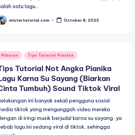
Salah satu lagu…
mistertutorial.com
October 8, 2023
osted
y
Posted
Hiburan
Tips Tutorial Pianika
n
Tips Tutorial Not Angka Pianika
Lagu Karna Su Sayang (Biarkan
Cinta Tumbuh) Sound Tiktok Viral
Belakangan ini banyak sekali pengguna sosial
media tiktok yang mengunggah video mereka
dengan di iringi musik berjudul karna su sayang, ya
sebab lagu ini sedang viral di tiktok, sehingga