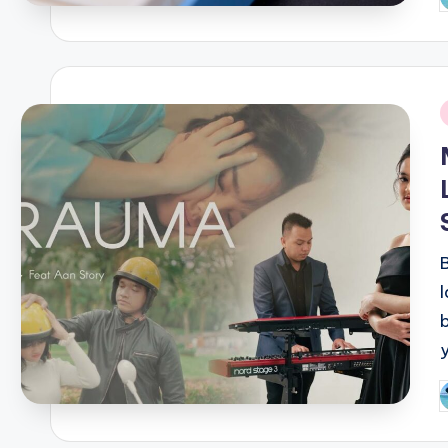
P
b
i
P
b