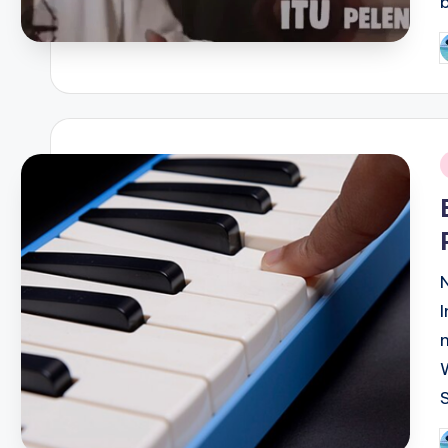
P
b
i