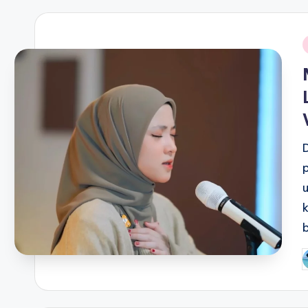
i
P
b