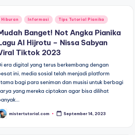
Posted
Hiburan
Informasi
Tips Tutorial Pianika
n
Mudah Banget! Not Angka Pianika
Lagu Al Hijrotu – Nissa Sabyan
Viral Tiktok 2023
Di era digital yang terus berkembang dengan
pesat ini, media sosial telah menjadi platform
utama bagi para seniman dan musisi untuk berbagi
karya yang mereka ciptakan agar bisa dilihat
banyak…
mistertutorial.com
September 14, 2023
osted
y