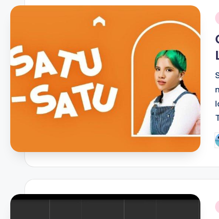
i
P
b
i