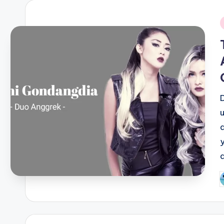
i
P
b