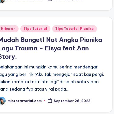
osted
y
Posted
Hiburan
Tips Tutorial
Tips Tutorial Pianika
n
Mudah Banget! Not Angka Pianika
Lagu Trauma – Elsya feat Aan
Story.
Belakangan ini mungkin kamu sering mendengar
lagu yang berlirik "Aku tak mengejar saat kau pergi,
bukan karna ku tak cinta lagi" di salah satu video
yang sedang fyp atau viral pada…
mistertutorial.com
September 26, 2023
osted
y