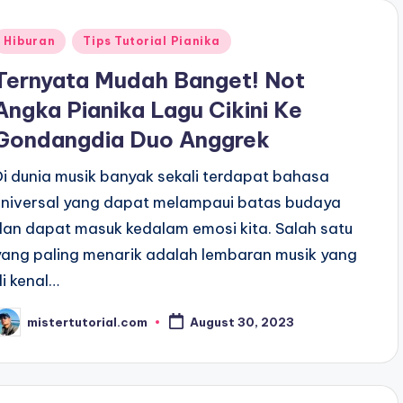
Posted
Hiburan
Tips Tutorial Pianika
n
Ternyata Mudah Banget! Not
Angka Pianika Lagu Cikini Ke
Gondangdia Duo Anggrek
Di dunia musik banyak sekali terdapat bahasa
universal yang dapat melampaui batas budaya
dan dapat masuk kedalam emosi kita. Salah satu
yang paling menarik adalah lembaran musik yang
di kenal…
mistertutorial.com
August 30, 2023
osted
y