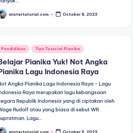
banyak…
mistertutorial.com
October 8, 2023
osted
y
Posted
Pendidikan
Tips Tutorial Pianika
n
Belajar Pianika Yuk! Not Angka
Pianika Lagu Indonesia Raya
Not Angka Pianika Lagu Indonesia Raya - Lagu
Indonesia Raya merupakan lagu kebangsaan
negara Republik Indonesia yang di ciptakan oleh
Wage Rudolf atau yang biasa di sebut WR
Supratman. Lagu…
mistertutorial.com
October 5, 2023