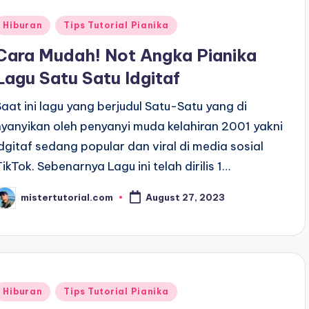
Posted
Hiburan
Tips Tutorial Pianika
n
Cara Mudah! Not Angka Pianika
Lagu Satu Satu Idgitaf
Saat ini lagu yang berjudul Satu-Satu yang di
nyanyikan oleh penyanyi muda kelahiran 2001 yakni
Idgitaf sedang popular dan viral di media sosial
TikTok. Sebenarnya Lagu ini telah dirilis 1…
mistertutorial.com
August 27, 2023
osted
y
Posted
Hiburan
Tips Tutorial Pianika
n