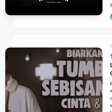
P
b
i