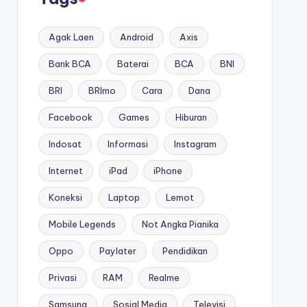
Agak Laen
Android
Axis
Bank BCA
Baterai
BCA
BNI
BRI
BRImo
Cara
Dana
Facebook
Games
Hiburan
Indosat
Informasi
Instagram
Internet
iPad
iPhone
Koneksi
Laptop
Lemot
Mobile Legends
Not Angka Pianika
Oppo
Paylater
Pendidikan
Privasi
RAM
Realme
Samsung
Sosial Media
Televisi