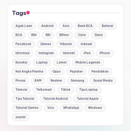
Tags
Agak Laen
Android
Axis
Bank BCA
Baterai
BCA
BNI
BRI
BRImo
Cara
Dana
Facebook
Games
Hiburan
Indosat
Informasi
Instagram
Internet
iPad
iPhone
Koneksi
Laptop
Lemot
Mobile Legends
Not Angka Pianika
Oppo
Paylater
Pendidikan
Privasi
RAM
Realme
Samsung
Sosial Media
Televisi
Telkomsel
Tiktok
Tips Laptop
Tips Tutorial
Tutorial Android
Tutorial Apple
Tutorial Games
Vivo
WhatsApp
Windows
xiaomi