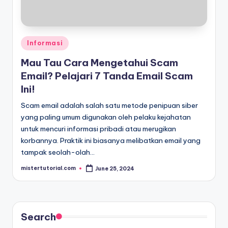
Posted
Informasi
in
Mau Tau Cara Mengetahui Scam
Email? Pelajari 7 Tanda Email Scam
Ini!
Scam email adalah salah satu metode penipuan siber
yang paling umum digunakan oleh pelaku kejahatan
untuk mencuri informasi pribadi atau merugikan
korbannya. Praktik ini biasanya melibatkan email yang
tampak seolah-olah…
mistertutorial.com
June 25, 2024
Posted
by
Search