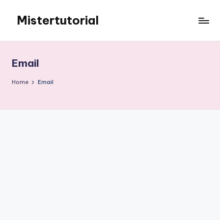
Mistertutorial
Skip
to
Tips
content
Tutorial
Android
Email
&
iPhone
Home
Email