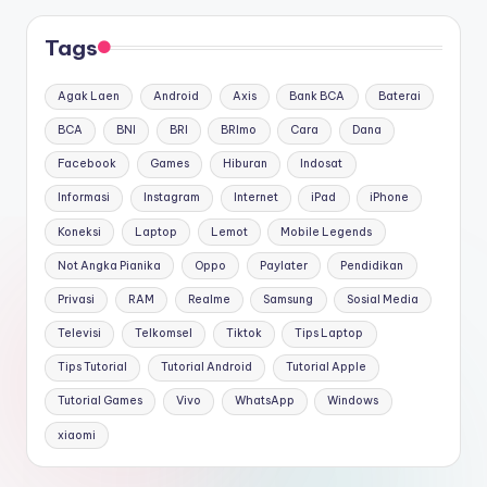
Tags
Agak Laen
Android
Axis
Bank BCA
Baterai
BCA
BNI
BRI
BRImo
Cara
Dana
Facebook
Games
Hiburan
Indosat
Informasi
Instagram
Internet
iPad
iPhone
Koneksi
Laptop
Lemot
Mobile Legends
Not Angka Pianika
Oppo
Paylater
Pendidikan
Privasi
RAM
Realme
Samsung
Sosial Media
Televisi
Telkomsel
Tiktok
Tips Laptop
Tips Tutorial
Tutorial Android
Tutorial Apple
Tutorial Games
Vivo
WhatsApp
Windows
xiaomi