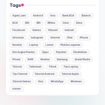
Tags
Agak Laen
Android
Axis
Bank BCA
Baterai
BCA
BNI
BRI
BRImo
Cara
Dana
Facebook
Games
Hiburan
Indosat
Informasi
Instagram
Internet
iPad
iPhone
Koneksi
Laptop
Lemot
Mobile Legends
Not Angka Pianika
Oppo
Paylater
Pendidikan
Privasi
RAM
Realme
Samsung
Sosial Media
Televisi
Telkomsel
Tiktok
Tips Laptop
Tips Tutorial
Tutorial Android
Tutorial Apple
Tutorial Games
Vivo
WhatsApp
Windows
xiaomi