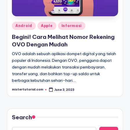
Posted
Android
Apple
Informasi
in
Begini! Cara Melihat Nomor Rekening
OVO Dengan Mudah
OVO adalah sebuah aplikasi dompet digital yang telah
populer di Indonesia. Dengan OVO, pengguna dapat
dengan mudah melakukan transaksi pembayaran,
transfer uang, dan bahkan top-up saldo untuk
berbagai kebutuhan sehari-hari.…
mistertutorial.com
June 3, 2023
Posted
by
Search