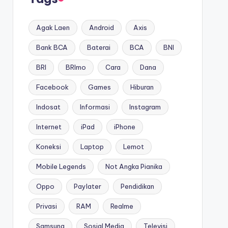
Agak Laen
Android
Axis
Bank BCA
Baterai
BCA
BNI
BRI
BRImo
Cara
Dana
Facebook
Games
Hiburan
Indosat
Informasi
Instagram
Internet
iPad
iPhone
Koneksi
Laptop
Lemot
Mobile Legends
Not Angka Pianika
Oppo
Paylater
Pendidikan
Privasi
RAM
Realme
Samsung
Sosial Media
Televisi