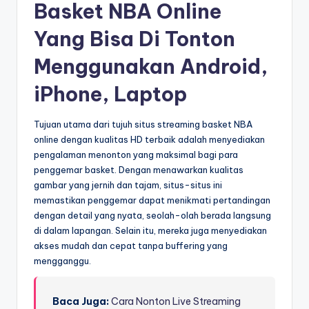
Basket NBA Online
Yang Bisa Di Tonton
Menggunakan Android,
iPhone, Laptop
Tujuan utama dari tujuh situs streaming basket NBA
online dengan kualitas HD terbaik adalah menyediakan
pengalaman menonton yang maksimal bagi para
penggemar basket. Dengan menawarkan kualitas
gambar yang jernih dan tajam, situs-situs ini
memastikan penggemar dapat menikmati pertandingan
dengan detail yang nyata, seolah-olah berada langsung
di dalam lapangan. Selain itu, mereka juga menyediakan
akses mudah dan cepat tanpa buffering yang
mengganggu.
Baca Juga:
Cara Nonton Live Streaming