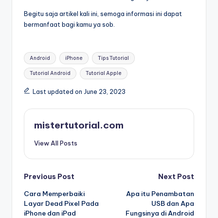
Begitu saja artikel kali ini, semoga informasi ini dapat
bermanfaat bagi kamu ya sob.
Tags:
Android
iPhone
Tips Tutorial
Tutorial Android
Tutorial Apple
Last updated on June 23, 2023
mistertutorial.com
View All Posts
Post
Previous Post
Next Post
Cara Memperbaiki
Apa itu Penambatan
navigation
Layar Dead Pixel Pada
USB dan Apa
iPhone dan iPad
Fungsinya di Android