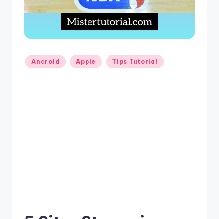
Posted
Android
Apple
Tips Tutorial
in