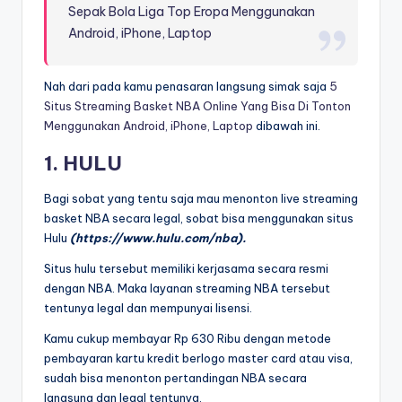
Sepak Bola Liga Top Eropa Menggunakan
Android, iPhone, Laptop
Nah dari pada kamu penasaran langsung simak saja
5
Situs Streaming Basket NBA Online Yang Bisa Di Tonton
Menggunakan Android, iPhone, Laptop
dibawah ini.
1. HULU
Bagi sobat yang tentu saja mau menonton live streaming
basket NBA secara legal, sobat bisa menggunakan situs
Hulu
(https://www.hulu.com/nba).
Situs hulu tersebut memiliki kerjasama secara resmi
dengan NBA. Maka layanan streaming NBA tersebut
tentunya legal dan mempunyai lisensi.
Kamu cukup membayar Rp 630 Ribu dengan metode
pembayaran kartu kredit berlogo master card atau visa,
sudah bisa menonton pertandingan NBA secara
langsung dan legal tentunya.