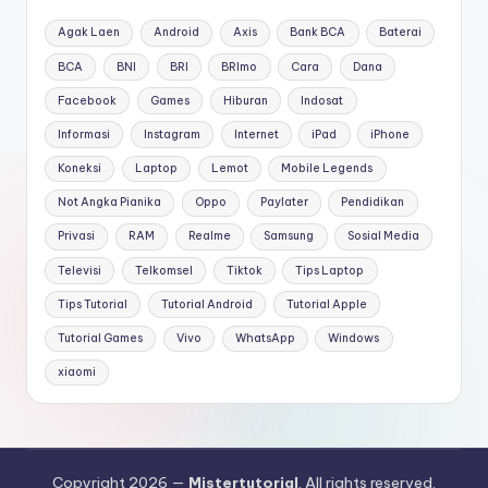
Agak Laen
Android
Axis
Bank BCA
Baterai
BCA
BNI
BRI
BRImo
Cara
Dana
Facebook
Games
Hiburan
Indosat
Informasi
Instagram
Internet
iPad
iPhone
Koneksi
Laptop
Lemot
Mobile Legends
Not Angka Pianika
Oppo
Paylater
Pendidikan
Privasi
RAM
Realme
Samsung
Sosial Media
Televisi
Telkomsel
Tiktok
Tips Laptop
Tips Tutorial
Tutorial Android
Tutorial Apple
Tutorial Games
Vivo
WhatsApp
Windows
xiaomi
Copyright 2026 —
Mistertutorial
. All rights reserved.