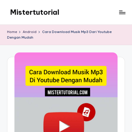
Mistertutorial
Skip
to
Tips
content
Tutorial
Home
Android
Cara Download Musik Mp3 Dari Youtube
Android
Dengan Mudah
&
iPhone