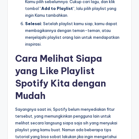
Kamu pilih sebelumnya. Cukup cari lagu, dan klik
tombol “
Add to Playlist
“, lalu pilih playlist yang
ingin Kamu tambahkan.
Selesai:
Setelah playlist kamu siap, kamu dapat
membagikannya dengan teman-teman, atau
menjelajahi playlist orang lain untuk mendapatkan
inspirasi.
Cara Melihat Siapa
yang Like Playlist
Spotify Kita dengan
Mudah
Sayangnya saat ini, Spotify belum menyediakan fitur
tersebut, yang memungkinkan pengguna lain untuk
melihat secara langsung siapa saja sih yang menyukai
playlist yang kamu buat. Namun ada beberapa tips
tutorial yang bisa sobat lakukan jika ingin mengetahui