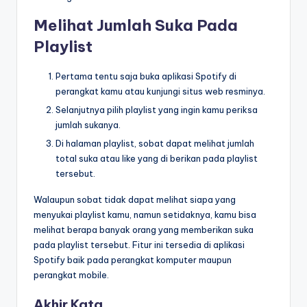
Melihat Jumlah Suka Pada
Playlist
Pertama tentu saja buka aplikasi Spotify di
perangkat kamu atau kunjungi situs web resminya.
Selanjutnya pilih playlist yang ingin kamu periksa
jumlah sukanya.
Di halaman playlist, sobat dapat melihat jumlah
total suka atau like yang di berikan pada playlist
tersebut.
Walaupun sobat tidak dapat melihat siapa yang
menyukai playlist kamu, namun setidaknya, kamu bisa
melihat berapa banyak orang yang memberikan suka
pada playlist tersebut. Fitur ini tersedia di aplikasi
Spotify baik pada perangkat komputer maupun
perangkat mobile.
Akhir Kata