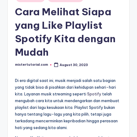
in
Cara Melihat Siapa
yang Like Playlist
Spotify Kita dengan
Mudah
mistertutorial.com
August 30, 2023
Posted
by
Di era digital saat ini, musik menjadi salah satu bagian
yang tidak bisa di pisahkan dari kehidupan sehari-hari
kita. Layanan musik streaming seperti
Spotify
telah
mengubah cara kita untuk mendengarkan dan membuat
playlist dari lagu kesukaan kita. Playlist Spotify bukan
hanya tentang lagu-lagu yang kita pilih, tetapi juga
terkadang mencerminkan kepribadian hingga perasaan
hati yang sedang kita alami.