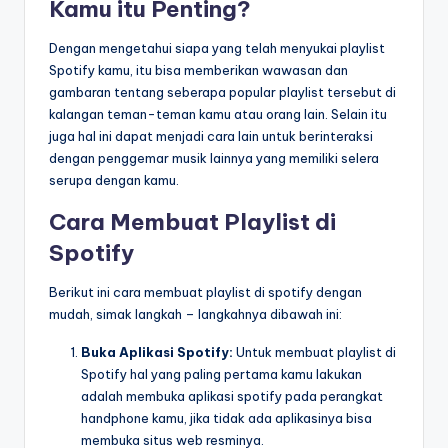
Kamu itu Penting?
Dengan mengetahui siapa yang telah menyukai playlist
Spotify kamu, itu bisa memberikan wawasan dan
gambaran tentang seberapa popular playlist tersebut di
kalangan teman-teman kamu atau orang lain. Selain itu
juga hal ini dapat menjadi cara lain untuk berinteraksi
dengan penggemar musik lainnya yang memiliki selera
serupa dengan kamu.
Cara Membuat Playlist di
Spotify
Berikut ini cara membuat playlist di spotify dengan
mudah, simak langkah – langkahnya dibawah ini:
Buka Aplikasi Spotify:
Untuk membuat playlist di
Spotify hal yang paling pertama kamu lakukan
adalah membuka aplikasi spotify pada perangkat
handphone kamu, jika tidak ada aplikasinya bisa
membuka situs web resminya.