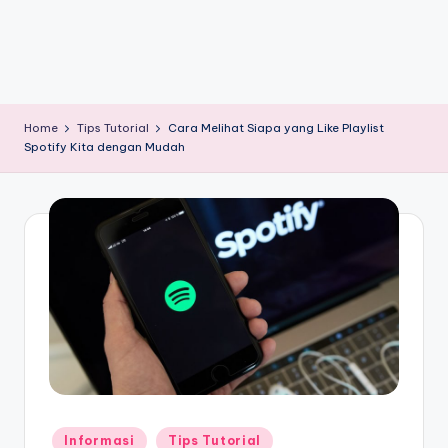
Home
Tips Tutorial
Cara Melihat Siapa yang Like Playlist
Spotify Kita dengan Mudah
Posted
Informasi
Tips Tutorial