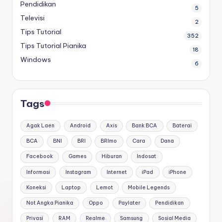
Pendidikan
5
Televisi
2
Tips Tutorial
352
Tips Tutorial Pianika
18
Windows
6
Tags
Agak Laen
Android
Axis
Bank BCA
Baterai
BCA
BNI
BRI
BRImo
Cara
Dana
Facebook
Games
Hiburan
Indosat
Informasi
Instagram
Internet
iPad
iPhone
Koneksi
Laptop
Lemot
Mobile Legends
Not Angka Pianika
Oppo
Paylater
Pendidikan
Privasi
RAM
Realme
Samsung
Sosial Media