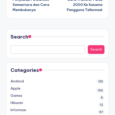
navigation
Sementara dan Cara
2000 Ke Sesama
Membukanya
Pengguna Telkomsel
Search
Search
Categories
Android
133
Apple
156
Games
8
Hiburan
12
Informasi
87