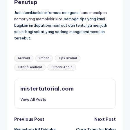
Penutup
Jadi demikianlah informasi mengenai
cara menelpon
nomor yang memblokir kita
, semoga tips yang kami
bagikan ini dapat bermanfaat dan tentunya menjadi
solusi bagi sobat yang sedang mengalami masalah
tersebut.
Tags:
Android
iPhone
Tips Tutorial
Tutorial Android
Tutorial Apple
mistertutorial.com
View All Posts
Post
Previous Post
Next Post
Penyebab FB Diblokir
Cara Transfer Pulsa