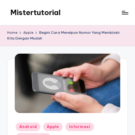
Mistertutorial
Skip
to
Tips
content
Tutorial
Home
Apple
Begini Cara Menelpon Nomor Yang Memblokir
Android
Kita Dengan Mudah
&
iPhone
Posted
Android
Apple
Informasi
in