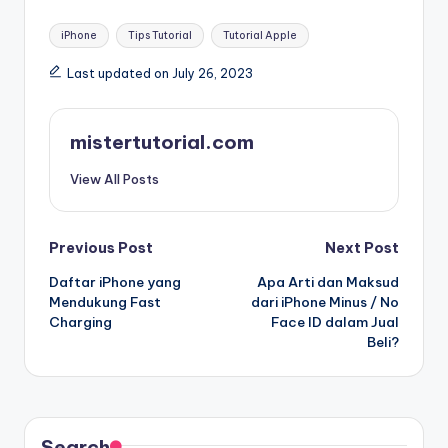
Tags:
iPhone
Tips Tutorial
Tutorial Apple
Last updated on July 26, 2023
mistertutorial.com
View All Posts
Post
Previous Post
Next Post
Daftar iPhone yang
Apa Arti dan Maksud
navigation
Mendukung Fast
dari iPhone Minus / No
Charging
Face ID dalam Jual
Beli?
Search