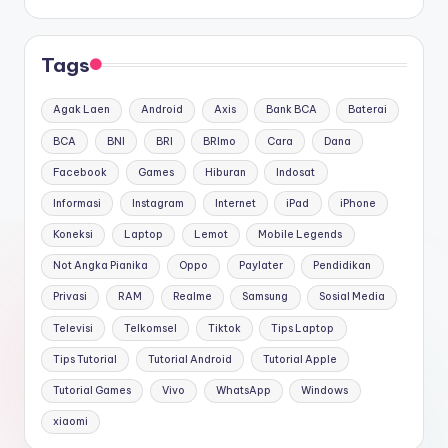
Tags
Agak Laen
Android
Axis
Bank BCA
Baterai
BCA
BNI
BRI
BRImo
Cara
Dana
Facebook
Games
Hiburan
Indosat
Informasi
Instagram
Internet
iPad
iPhone
Koneksi
Laptop
Lemot
Mobile Legends
Not Angka Pianika
Oppo
Paylater
Pendidikan
Privasi
RAM
Realme
Samsung
Sosial Media
Televisi
Telkomsel
Tiktok
Tips Laptop
Tips Tutorial
Tutorial Android
Tutorial Apple
Tutorial Games
Vivo
WhatsApp
Windows
xiaomi