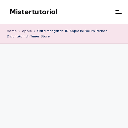
Mistertutorial
Skip
to
Tips
content
Tutorial
Home
Apple
Cara Mengatasi ID Apple ini Belum Pernah
Android
Digunakan di iTunes Store
&
iPhone