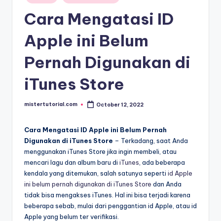
in
Cara Mengatasi ID
Apple ini Belum
Pernah Digunakan di
iTunes Store
mistertutorial.com
October 12, 2022
Posted
by
Cara Mengatasi ID Apple ini Belum Pernah
Digunakan di iTunes Store
– Terkadang, saat Anda
menggunakan iTunes Store jika ingin membeli, atau
mencari lagu dan album baru di
iTunes
, ada beberapa
kendala yang ditemukan, salah satunya seperti
id Apple
ini belum pernah digunakan di iTunes Store
dan Anda
tidak bisa mengakses iTunes. Hal ini bisa terjadi karena
beberapa sebab, mulai dari penggantian id Apple, atau id
Apple yang belum ter verifikasi.