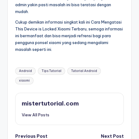
admin yakin pasti masalah ini bisa teratasi dengan
mudah.
Cukup demikan informasi singkat kali ini Cara Mengatasi
This Device is Locked Xiaomi Terbaru, semoga informasi
ini bermanfaat dan bisa menjadi refrensi bagi para
pengguna ponsel xiaomi yang sedang mengalami
masalah seperti ini.
Tags:
Android
Tips Tutorial
Tutorial Android
xiaomi
mistertutorial.com
View All Posts
Post
Previous Post
Next Post