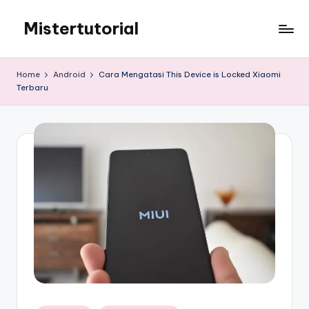
Mistertutorial
Skip
to
Tips
content
Tutorial
Home
Android
Cara Mengatasi This Device is Locked Xiaomi
Android
Terbaru
&
iPhone