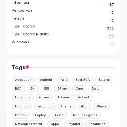
Informasi
87
Pendidikan
5
Televisi
2
Tips Tutorial
352
Tips Tutorial Pianika
18
Windows
6
Tags
Agak Laen
Android
Axis
Bank BCA
Baterai
BCA
BNI
BRI
BRImo
Cara
Dana
Facebook
Games
Hiburan
Indosat
Informasi
Instagram
Internet
iPad
iPhone
Koneksi
Laptop
Lemot
Mobile Legends
Not Angka Pianika
Oppo
Paylater
Pendidikan