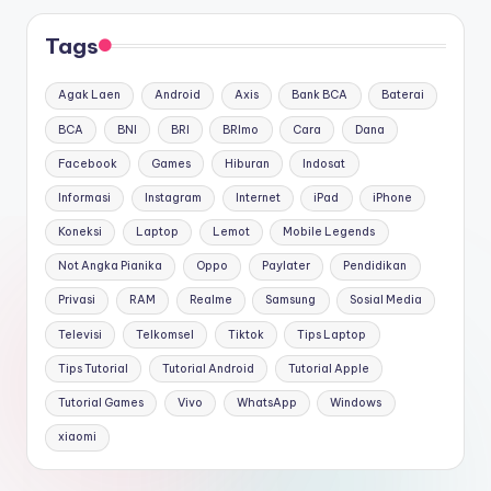
Tags
Agak Laen
Android
Axis
Bank BCA
Baterai
BCA
BNI
BRI
BRImo
Cara
Dana
Facebook
Games
Hiburan
Indosat
Informasi
Instagram
Internet
iPad
iPhone
Koneksi
Laptop
Lemot
Mobile Legends
Not Angka Pianika
Oppo
Paylater
Pendidikan
Privasi
RAM
Realme
Samsung
Sosial Media
Televisi
Telkomsel
Tiktok
Tips Laptop
Tips Tutorial
Tutorial Android
Tutorial Apple
Tutorial Games
Vivo
WhatsApp
Windows
xiaomi