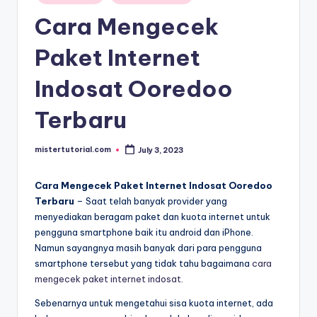
in
Cara Mengecek
Paket Internet
Indosat Ooredoo
Terbaru
mistertutorial.com
July 3, 2023
Posted
by
Cara Mengecek Paket Internet Indosat Ooredoo
Terbaru
– Saat telah banyak provider yang
menyediakan beragam paket dan kuota internet untuk
pengguna smartphone baik itu android dan iPhone.
Namun sayangnya masih banyak dari para pengguna
smartphone tersebut yang tidak tahu bagaimana
cara
mengecek paket internet indosat
.
Sebenarnya untuk mengetahui sisa kuota internet, ada