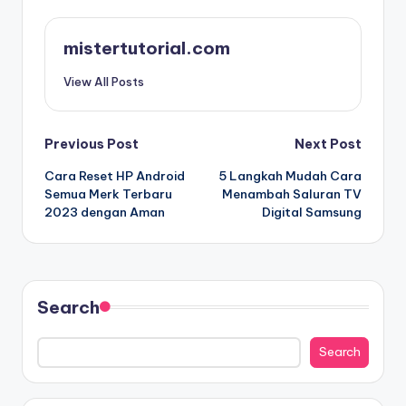
mistertutorial.com
View All Posts
Post
Previous Post
Next Post
Cara Reset HP Android
5 Langkah Mudah Cara
navigation
Semua Merk Terbaru
Menambah Saluran TV
2023 dengan Aman
Digital Samsung
Search
Search