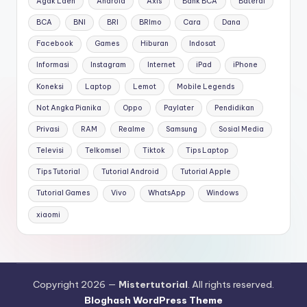
Agak Laen
Android
Axis
Bank BCA
Baterai
BCA
BNI
BRI
BRImo
Cara
Dana
Facebook
Games
Hiburan
Indosat
Informasi
Instagram
Internet
iPad
iPhone
Koneksi
Laptop
Lemot
Mobile Legends
Not Angka Pianika
Oppo
Paylater
Pendidikan
Privasi
RAM
Realme
Samsung
Sosial Media
Televisi
Telkomsel
Tiktok
Tips Laptop
Tips Tutorial
Tutorial Android
Tutorial Apple
Tutorial Games
Vivo
WhatsApp
Windows
xiaomi
Copyright 2026 —
Mistertutorial
. All rights reserved.
Bloghash WordPress Theme