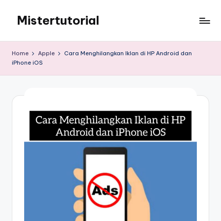
Mistertutorial
Skip
to
Tips
content
Tutorial
Home
Apple
Cara Menghilangkan Iklan di HP Android dan
Android
iPhone iOS
&
iPhone