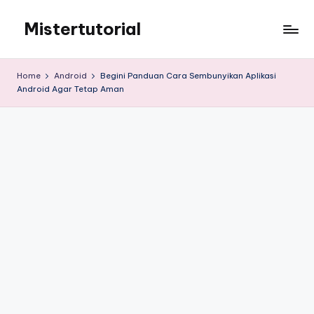
Mistertutorial
Skip
to
Tips
content
Tutorial
Home
Android
Begini Panduan Cara Sembunyikan Aplikasi
Android
Android Agar Tetap Aman
&
iPhone