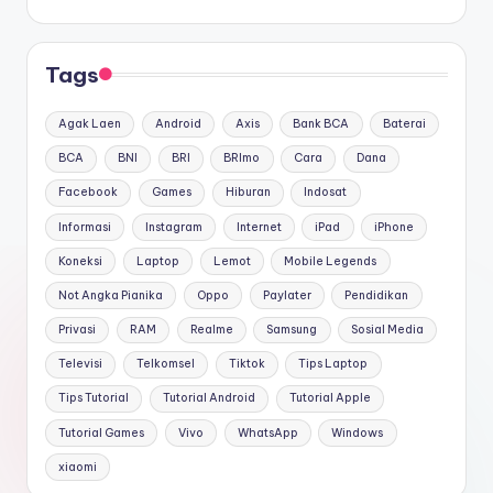
Tags
Agak Laen
Android
Axis
Bank BCA
Baterai
BCA
BNI
BRI
BRImo
Cara
Dana
Facebook
Games
Hiburan
Indosat
Informasi
Instagram
Internet
iPad
iPhone
Koneksi
Laptop
Lemot
Mobile Legends
Not Angka Pianika
Oppo
Paylater
Pendidikan
Privasi
RAM
Realme
Samsung
Sosial Media
Televisi
Telkomsel
Tiktok
Tips Laptop
Tips Tutorial
Tutorial Android
Tutorial Apple
Tutorial Games
Vivo
WhatsApp
Windows
xiaomi