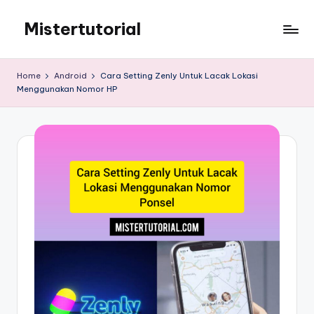
Mistertutorial
Skip
to
Tips
content
Tutorial
Home
Android
Cara Setting Zenly Untuk Lacak Lokasi
Android
Menggunakan Nomor HP
&
iPhone