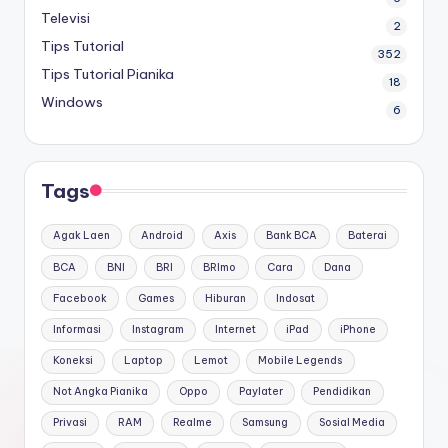
Televisi
2
Tips Tutorial
352
Tips Tutorial Pianika
18
Windows
6
Tags
Agak Laen
Android
Axis
Bank BCA
Baterai
BCA
BNI
BRI
BRImo
Cara
Dana
Facebook
Games
Hiburan
Indosat
Informasi
Instagram
Internet
iPad
iPhone
Koneksi
Laptop
Lemot
Mobile Legends
Not Angka Pianika
Oppo
Paylater
Pendidikan
Privasi
RAM
Realme
Samsung
Sosial Media