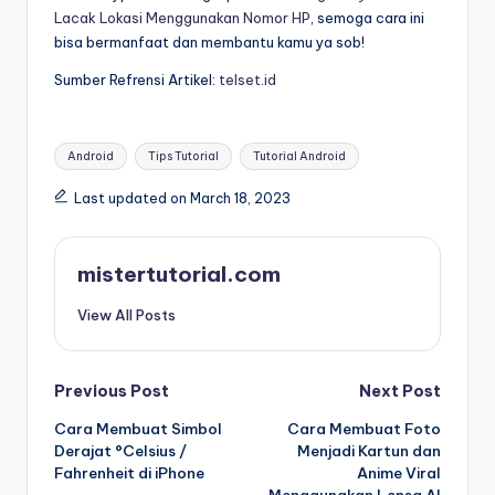
Lacak Lokasi Menggunakan Nomor HP
, semoga cara ini
bisa bermanfaat dan membantu kamu ya sob!
Sumber Refrensi Artikel:
telset.id
Tags:
Android
Tips Tutorial
Tutorial Android
Last updated on March 18, 2023
mistertutorial.com
View All Posts
Post
Previous Post
Next Post
Cara Membuat Simbol
Cara Membuat Foto
navigation
Derajat °Celsius /
Menjadi Kartun dan
Fahrenheit di iPhone
Anime Viral