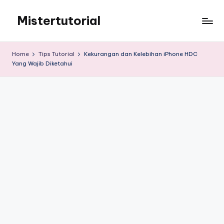
Mistertutorial
Skip
to
Tips
content
Tutorial
Home
Tips Tutorial
Kekurangan dan Kelebihan iPhone HDC
Android
Yang Wajib Diketahui
&
iPhone