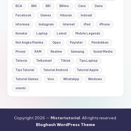
BCA
BNI
BRI
BRImo
Cara
Dana
Facebook
Games
Hiburan
Indosat
Informasi
Instagram
Internet
iPad
iPhone
Koneksi
Laptop
Lemot
Mobile Legends
Not Angka Pianika
Oppo
Paylater
Pendidikan
Privasi
RAM
Realme
Samsung
Sosial Media
Televisi
Telkomsel
Tiktok
Tips Laptop
Tips Tutorial
Tutorial Android
Tutorial Apple
Tutorial Games
Vivo
WhatsApp
Windows
xiaomi
Copyright 2026 —
Mistertutorial
. All rights reserved.
Bloghash WordPress Theme