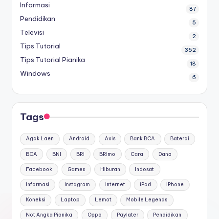
Informasi
87
Pendidikan
5
Televisi
2
Tips Tutorial
352
Tips Tutorial Pianika
18
Windows
6
Tags
Agak Laen
Android
Axis
Bank BCA
Baterai
BCA
BNI
BRI
BRImo
Cara
Dana
Facebook
Games
Hiburan
Indosat
Informasi
Instagram
Internet
iPad
iPhone
Koneksi
Laptop
Lemot
Mobile Legends
Not Angka Pianika
Oppo
Paylater
Pendidikan