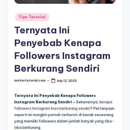
Posted
Tips Tutorial
in
Ternyata Ini
Penyebab Kenapa
Followers Instagram
Berkurang Sendiri
mistertutorial.com
July 12, 2023
Posted
by
Ternyata Ini Penyebab Kenapa Followers
Instagram Berkurang Sendiri –
Sebenarnya,
kenapa
followers Instagram bisa berkurang sendiri
? Pertanyaan
seperti ini mungkin pernah terbersit di benak seseorang
yang memiliki followers dalam jumlah banyak yang tiba-
tiba berkurang.