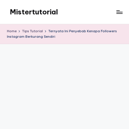
Mistertutorial
Skip
to
Tips
content
Tutorial
Home
Tips Tutorial
Ternyata Ini Penyebab Kenapa Followers
Android
Instagram Berkurang Sendiri
&
iPhone