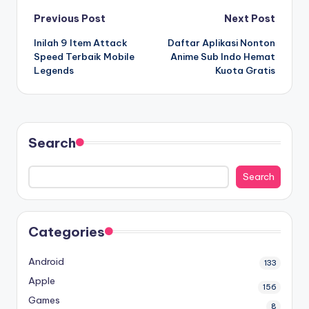
Post
Previous Post
Next Post
Inilah 9 Item Attack
Daftar Aplikasi Nonton
navigation
Speed Terbaik Mobile
Anime Sub Indo Hemat
Legends
Kuota Gratis
Search
Search
Categories
Android
133
Apple
156
Games
8