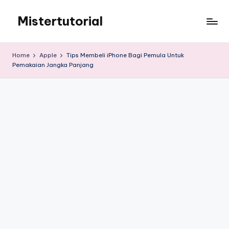
Mistertutorial
Skip
to
Tips
content
Tutorial
Home
Apple
Tips Membeli iPhone Bagi Pemula Untuk
Android
Pemakaian Jangka Panjang
&
iPhone