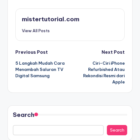
mistertutorial.com
View All Posts
Post
Previous Post
Next Post
5 Langkah Mudah Cara
Ciri-Ciri iPhone
navigation
Menambah Saluran TV
Refurbished Atau
Digital Samsung
Rekondisi Resmi dari
Apple
Search
Search