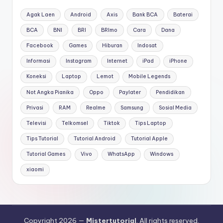
Agak Laen
Android
Axis
Bank BCA
Baterai
BCA
BNI
BRI
BRImo
Cara
Dana
Facebook
Games
Hiburan
Indosat
Informasi
Instagram
Internet
iPad
iPhone
Koneksi
Laptop
Lemot
Mobile Legends
Not Angka Pianika
Oppo
Paylater
Pendidikan
Privasi
RAM
Realme
Samsung
Sosial Media
Televisi
Telkomsel
Tiktok
Tips Laptop
Tips Tutorial
Tutorial Android
Tutorial Apple
Tutorial Games
Vivo
WhatsApp
Windows
xiaomi
Copyright 2026 —
Mistertutorial
. All rights reserved.