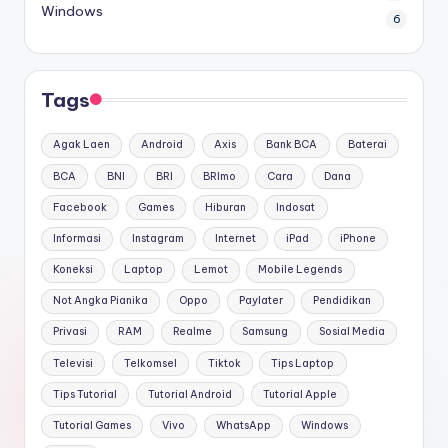
Windows
6
Tags
Agak Laen
Android
Axis
Bank BCA
Baterai
BCA
BNI
BRI
BRImo
Cara
Dana
Facebook
Games
Hiburan
Indosat
Informasi
Instagram
Internet
iPad
iPhone
Koneksi
Laptop
Lemot
Mobile Legends
Not Angka Pianika
Oppo
Paylater
Pendidikan
Privasi
RAM
Realme
Samsung
Sosial Media
Televisi
Telkomsel
Tiktok
Tips Laptop
Tips Tutorial
Tutorial Android
Tutorial Apple
Tutorial Games
Vivo
WhatsApp
Windows