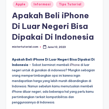
Posted
Apple
Informasi
Tips Tutorial
in
Apakah Beli iPhone
Di Luar Negeri Bisa
Dipakai Di Indonesia
mistertutorial.com
June 10, 2023
Posted
by
Apakah Beli iPhone Di Luar Negeri Bisa Dipakai Di
Indonesia
– Sobat berminat membeli
iPhone
di luar
negeri untuk di gunakan di indonesia? Mungkin sebagian
orang mempertimbangkan opsi ini karena ingin
mendapatkan harga yang lebih murah dibandingkan di
Indonesia. Namun sebelum kamu memutuskan membeli
iPhone diluar negeri, ada beberapa hal yang perlu kamu
pertimbangkan terkait kompatibilitas dan
penggunaannya di Indonesia.