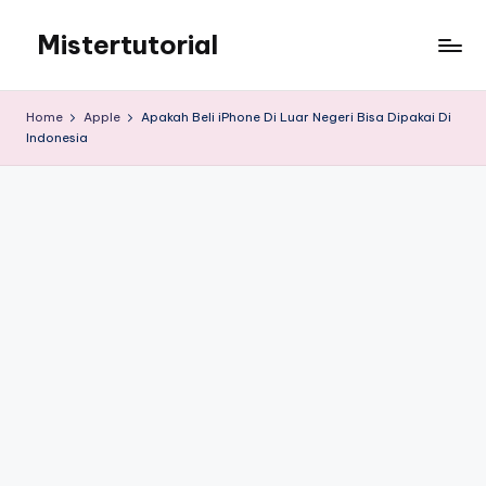
Mistertutorial
Skip
to
Tips
content
Tutorial
Home
Apple
Apakah Beli iPhone Di Luar Negeri Bisa Dipakai Di
Android
Indonesia
&
iPhone