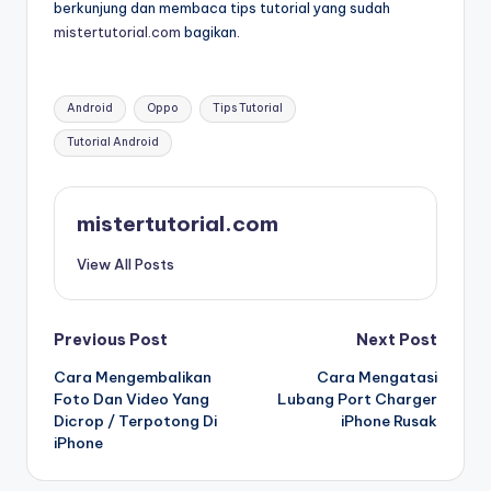
berkunjung dan membaca tips tutorial yang sudah
mistertutorial.com
bagikan.
Tags:
Android
Oppo
Tips Tutorial
Tutorial Android
mistertutorial.com
View All Posts
Post
Previous Post
Next Post
Cara Mengembalikan
Cara Mengatasi
navigation
Foto Dan Video Yang
Lubang Port Charger
Dicrop / Terpotong Di
iPhone Rusak
iPhone