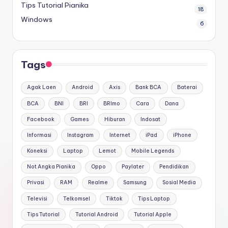
Tips Tutorial Pianika
18
Windows
6
Tags
Agak Laen
Android
Axis
Bank BCA
Baterai
BCA
BNI
BRI
BRImo
Cara
Dana
Facebook
Games
Hiburan
Indosat
Informasi
Instagram
Internet
iPad
iPhone
Koneksi
Laptop
Lemot
Mobile Legends
Not Angka Pianika
Oppo
Paylater
Pendidikan
Privasi
RAM
Realme
Samsung
Sosial Media
Televisi
Telkomsel
Tiktok
Tips Laptop
Tips Tutorial
Tutorial Android
Tutorial Apple