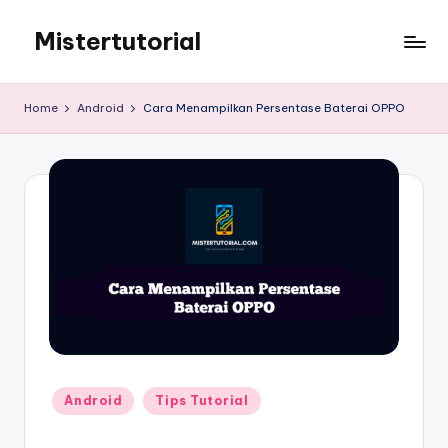
Mistertutorial
Skip
to
Tips
content
Tutorial
Home
Android
Cara Menampilkan Persentase Baterai OPPO
Android
&
iPhone
Posted
Android
Tips Tutorial
in